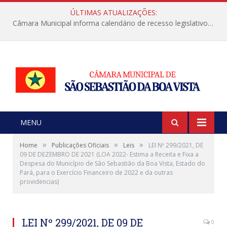
ÚLTIMAS ATUALIZAÇÕES:
Câmara Municipal informa calendário de recesso legislativo de julho
MENU
»
»
»
Home
Publicações Oficiais
Leis
LEI Nº 299/2021, DE
09 DE DEZEMBRO DE 2021 (LOA 2022- Estima a Receita e Fixa a
Despesa do Município de São Sebastião da Boa Vista, Estado do
Pará, para o Exercício Financeiro de 2022 e da outras
providencias)
LEI Nº 299/2021, DE 09 DE
0