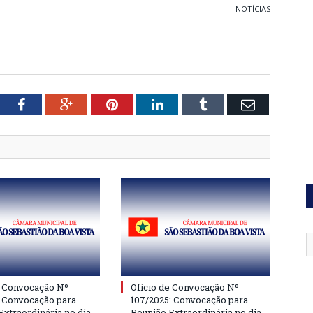
NOTÍCIAS
tter
Facebook
Google+
Pinterest
LinkedIn
Tumblr
Email
e Convocação Nº
Ofício de Convocação Nº
: Convocação para
107/2025: Convocação para
Extraordinária no dia
Reunião Extraordinária no dia