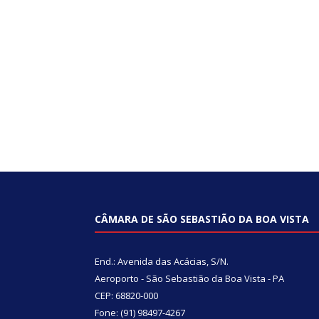
CÂMARA DE SÃO SEBASTIÃO DA BOA VISTA
End.: Avenida das Acácias, S/N.
Aeroporto - São Sebastião da Boa Vista - PA
CEP: 68820-000
Fone: (91) 98497-4267