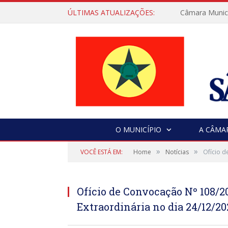
ÚLTIMAS ATUALIZAÇÕES:
Câmara Municip
O MUNICÍPIO
A CÂMA
»
»
VOCÊ ESTÁ EM:
Home
Notícias
Ofício d
Ofício de Convocação Nº 108/
Extraordinária no dia 24/12/20