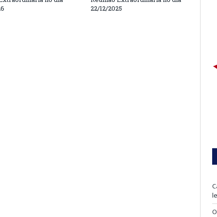
26
22/12/2025
C
l
O