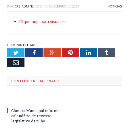
POR
CR2-ADMIN2
EM
24 DE DEZEMBRO DE 2024
NOTÍCIAS
Clique aqui para visualizar
COMPARTILHAR:
Twitter
Facebook
Google+
Pinterest
LinkedIn
Tumblr
Email
CONTEÚDO RELACIONADO
Câmara Municipal informa
calendário de recesso
legislativo de julho