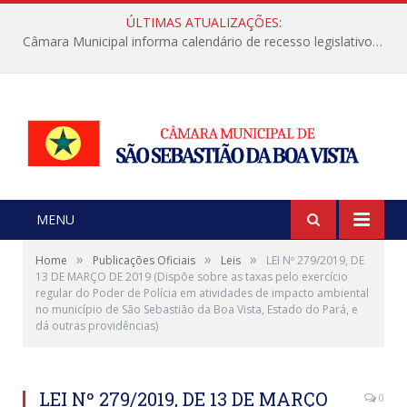
ÚLTIMAS ATUALIZAÇÕES:
Câmara Municipal informa calendário de recesso legislativo de julho
MENU
»
»
»
Home
Publicações Oficiais
Leis
LEI Nº 279/2019, DE
13 DE MARÇO DE 2019 (Dispõe sobre as taxas pelo exercício
regular do Poder de Polícia em atividades de impacto ambiental
no município de São Sebastião da Boa Vista, Estado do Pará, e
dá outras providências)
LEI Nº 279/2019, DE 13 DE MARÇO
0