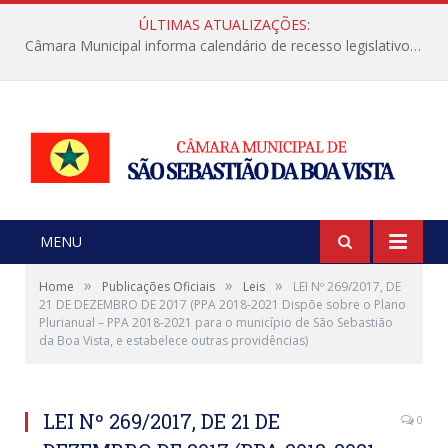
ÚLTIMAS ATUALIZAÇÕES:
Câmara Municipal informa calendário de recesso legislativo de julho
MENU
»
»
»
Home
Publicações Oficiais
Leis
LEI Nº 269/2017, DE
21 DE DEZEMBRO DE 2017 (PPA 2018-2021 Dispõe sobre o Plano
Plurianual – PPA 2018-2021 para o município de São Sebastião
da Boa Vista, e estabelece outras providências)
LEI Nº 269/2017, DE 21 DE
0