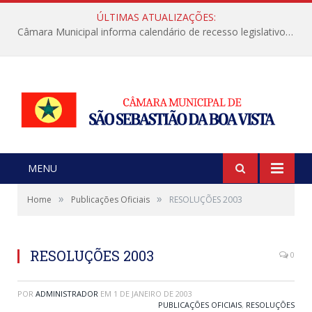
ÚLTIMAS ATUALIZAÇÕES:
Câmara Municipal informa calendário de recesso legislativo de julho
MENU
»
»
Home
Publicações Oficiais
RESOLUÇÕES 2003
RESOLUÇÕES 2003
0
POR
ADMINISTRADOR
EM
1 DE JANEIRO DE 2003
PUBLICAÇÕES OFICIAIS
,
RESOLUÇÕES