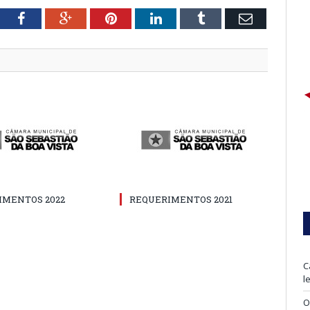
tter
Facebook
Google+
Pinterest
LinkedIn
Tumblr
Email
IMENTOS 2022
REQUERIMENTOS 2021
C
l
O