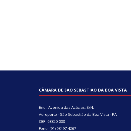
CÂMARA DE SÃO SEBASTIÃO DA BOA VISTA
End.: Avenida das Acácias, S/N.
Aeroporto - São Sebastião da Boa Vista - PA
CEP: 68820-000
Fone: (91) 98497-4267