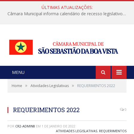
ÚLTIMAS ATUALIZAÇÕES:
Câmara Municipal informa calendário de recesso legislativo de julho
MENU
»
»
Home
Atividades Legislativas
REQUERIMENTOS 2022
REQUERIMENTOS 2022
0
POR
CR2-ADMIN8
EM
1 DE JANEIRO DE 2022
ATIVIDADES LEGISLATIVAS
,
REQUERIMENTOS