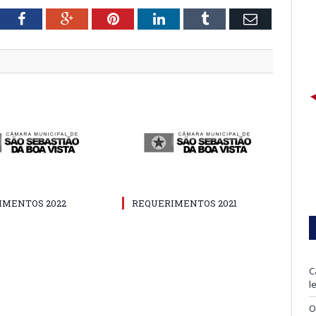
tter
Facebook
Google+
Pinterest
LinkedIn
Tumblr
Email
IMENTOS 2022
REQUERIMENTOS 2021
C
l
O