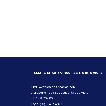
CÂMARA DE SÃO SEBASTIÃO DA BOA VISTA
End.: Avenida das Acácias, S/N.
Aeroporto - São Sebastião da Boa Vista - PA
CEP: 68820-000
Fone: (91) 98497-4267