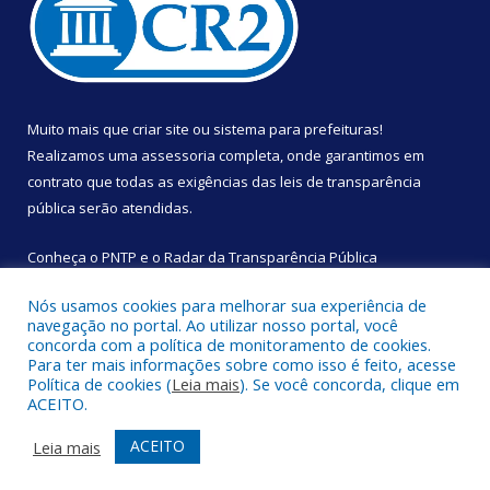
Muito mais que
criar site
ou
sistema para prefeituras
!
Realizamos uma
assessoria
completa, onde garantimos em
contrato que todas as exigências das
leis de transparência
pública
serão atendidas.
Conheça o
PNTP
e o
Radar da Transparência Pública
Nós usamos cookies para melhorar sua experiência de
navegação no portal. Ao utilizar nosso portal, você
concorda com a política de monitoramento de cookies.
Para ter mais informações sobre como isso é feito, acesse
Todos os direitos reservados a Câmara Municipal de São
Política de cookies (
Leia mais
). Se você concorda, clique em
Sebastião da Boa Vista.
ACEITO.
Mapa do Site
Acessar Área Administrativa
ACEITO
Leia mais
Acessar Webmail