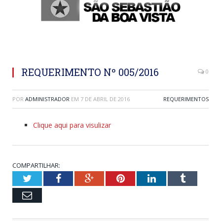
REQUERIMENTO Nº 005/2016
0
POR
ADMINISTRADOR
EM
7 DE ABRIL DE 2016
REQUERIMENTOS
Clique aqui para visulizar
COMPARTILHAR:
Twitter
Facebook
Google+
Pinterest
LinkedIn
Tumblr
Email