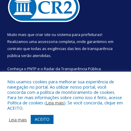
Muito mais que
criar site
ou
sistema para prefeituras
!
Realizamos uma
assessoria
completa, onde garantimos em
contrato que todas as exigências das
leis de transparência
pública
serão atendidas.
Conheça o
PNTP
e o
Radar da Transparência Pública
Nós usamos cookies para melhorar sua experiência de
navegação no portal. Ao utilizar nosso portal, você
concorda com a política de monitoramento de cookies.
Para ter mais informações sobre como isso é feito, acesse
Todos os direitos reservados a Câmara Municipal de São
Política de cookies (
Leia mais
). Se você concorda, clique em
Sebastião da Boa Vista.
ACEITO.
Mapa do Site
Acessar Área Administrativa
ACEITO
Leia mais
Acessar Webmail