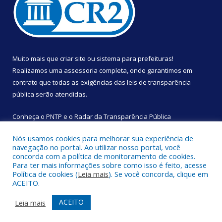
Muito mais que
criar site
ou
sistema para prefeituras
!
Realizamos uma
assessoria
completa, onde garantimos em
contrato que todas as exigências das
leis de transparência
pública
serão atendidas.
Conheça o
PNTP
e o
Radar da Transparência Pública
Nós usamos cookies para melhorar sua experiência de
navegação no portal. Ao utilizar nosso portal, você
concorda com a política de monitoramento de cookies.
Para ter mais informações sobre como isso é feito, acesse
Todos os direitos reservados a Câmara Municipal de São
Política de cookies (
Leia mais
). Se você concorda, clique em
Sebastião da Boa Vista.
ACEITO.
Mapa do Site
Acessar Área Administrativa
ACEITO
Leia mais
Acessar Webmail