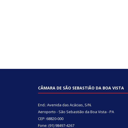
CÂMARA DE SÃO SEBASTIÃO DA BOA VISTA
End.: Avenida das Acácias, S/N.
Aeroporto - São Sebastião da Boa Vista - PA
CEP: 68820-000
Fone: (91) 98497-4267