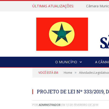
ÚLTIMAS ATUALIZAÇÕES:
Câmara Municip
O MUNICÍPIO
A CÂMA
»
VOCÊ ESTÁ EM:
Home
Atividades Legislativa
PROJETO DE LEI Nº 333/2019, 
POR
ADMINISTRADOR
EM
13 DE FEVEREIRO DE 2019