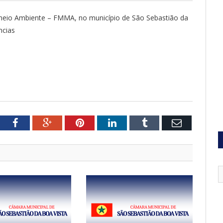
meio Ambiente – FMMA, no município de São Sebastião da
ncias
tter
Facebook
Google+
Pinterest
LinkedIn
Tumblr
Email