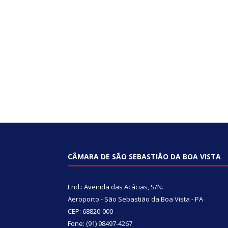
CÂMARA DE SÃO SEBASTIÃO DA BOA VISTA
End.: Avenida das Acácias, S/N.
Aeroporto - São Sebastião da Boa Vista - PA
CEP: 68820-000
Fone: (91) 98497-4267