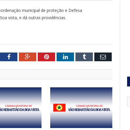
 coordenação municipal de proteção e Defesa
oa vista, e dá outras providências.
tter
Facebook
Google+
Pinterest
LinkedIn
Tumblr
Email