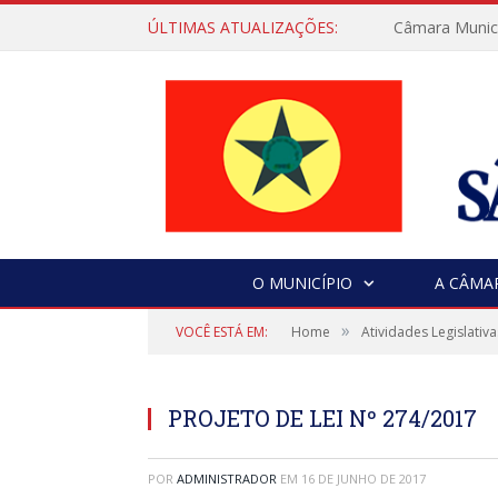
ÚLTIMAS ATUALIZAÇÕES:
Câmara Municip
O MUNICÍPIO
A CÂMA
»
VOCÊ ESTÁ EM:
Home
Atividades Legislativa
PROJETO DE LEI Nº 274/2017
POR
ADMINISTRADOR
EM
16 DE JUNHO DE 2017