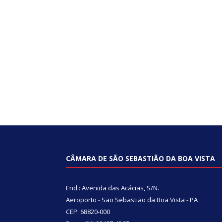
CÂMARA DE SÃO SEBASTIÃO DA BOA VISTA
End.: Avenida das Acácias, S/N.
Aeroporto - São Sebastião da Boa Vista - PA
CEP: 68820-000