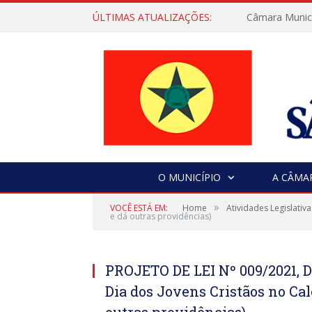
ÚLTIMAS ATUALIZAÇÕES:
Câmara Municip
O MUNICÍPIO
A CÂMA
»
VOCÊ ESTÁ EM:
Home
Atividades Legislativa
e dá outras providências)
PROJETO DE LEI Nº 009/2021, D
Dia dos Jovens Cristãos no Cal
outras providências)