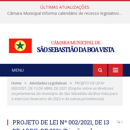
ÚLTIMAS ATUALIZAÇÕES:
Câmara Municipal informa calendário de recesso legislativo de julho
MENU
»
»
Home
Atividades Legislativas
PROJETO DE LEI Nº
002/2021, DE 13 DE ABRIL DE 2021 (Dispõe sobre as diretrizes
orçamentarias do município de São Sebastião da Boa Vista para
o exercício financeiro de 2022 e da outras providencias)
PROJETO DE LEI Nº 002/2021, DE 13
0