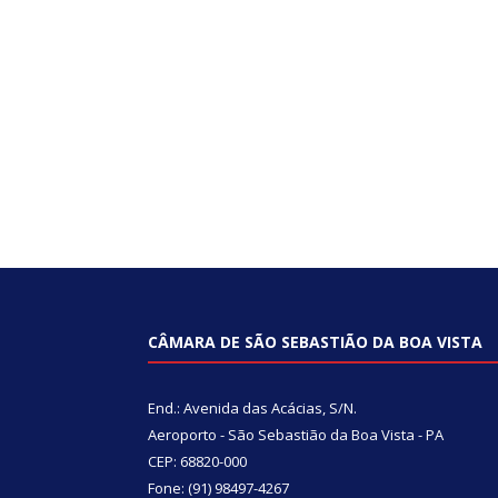
CÂMARA DE SÃO SEBASTIÃO DA BOA VISTA
End.: Avenida das Acácias, S/N.
Aeroporto - São Sebastião da Boa Vista - PA
CEP: 68820-000
Fone: (91) 98497-4267