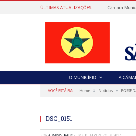
ÚLTIMAS ATUALIZAÇÕES:
Câmara Municip
O MUNICÍPIO
A CÂMA
»
»
VOCÊ ESTÁ EM:
Home
Notícias
POSSE D
DSC_0151
POR
ADMINISTRADOR
EM
6 DE FEVEREIRO DE 2017