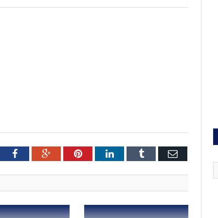
tter
Facebook
Google+
Pinterest
LinkedIn
Tumblr
Email