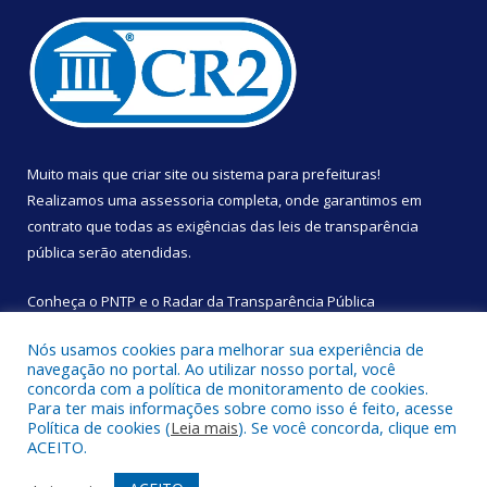
Muito mais que
criar site
ou
sistema para prefeituras
!
Realizamos uma
assessoria
completa, onde garantimos em
contrato que todas as exigências das
leis de transparência
pública
serão atendidas.
Conheça o
PNTP
e o
Radar da Transparência Pública
Nós usamos cookies para melhorar sua experiência de
navegação no portal. Ao utilizar nosso portal, você
concorda com a política de monitoramento de cookies.
Para ter mais informações sobre como isso é feito, acesse
Todos os direitos reservados a Câmara Municipal de São
Política de cookies (
Leia mais
). Se você concorda, clique em
Sebastião da Boa Vista.
ACEITO.