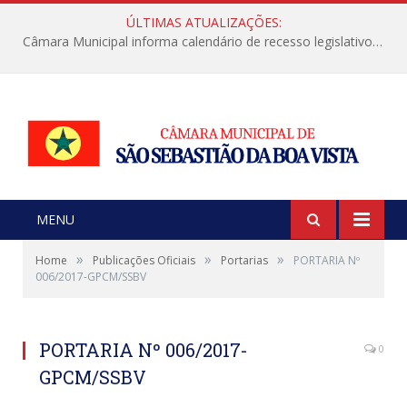
ÚLTIMAS ATUALIZAÇÕES:
Câmara Municipal informa calendário de recesso legislativo de julho
MENU
»
»
»
Home
Publicações Oficiais
Portarias
PORTARIA Nº
006/2017-GPCM/SSBV
PORTARIA Nº 006/2017-
0
GPCM/SSBV