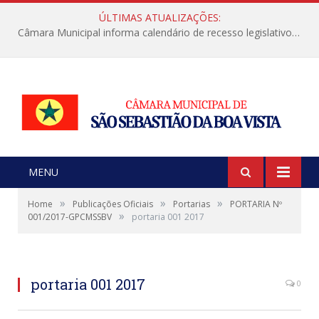
ÚLTIMAS ATUALIZAÇÕES:
Câmara Municipal informa calendário de recesso legislativo de julho
MENU
»
»
»
Home
Publicações Oficiais
Portarias
PORTARIA Nº
»
001/2017-GPCMSSBV
portaria 001 2017
portaria 001 2017
0