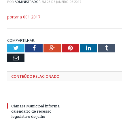
POR
ADMINISTRADOR
EM
23 DE JANEIRO DE 2017
portaria 001 2017
COMPARTILHAR:
Twitter
Facebook
Google+
Pinterest
LinkedIn
Tumblr
Email
CONTEÚDO RELACIONADO
Câmara Municipal informa
calendário de recesso
legislativo de julho