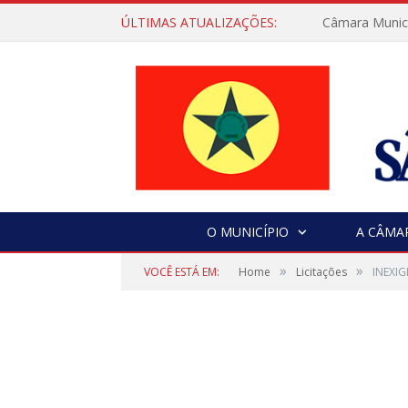
ÚLTIMAS ATUALIZAÇÕES:
Câmara Municip
O MUNICÍPIO
A CÂMA
»
»
VOCÊ ESTÁ EM:
Home
Licitações
INEXIG