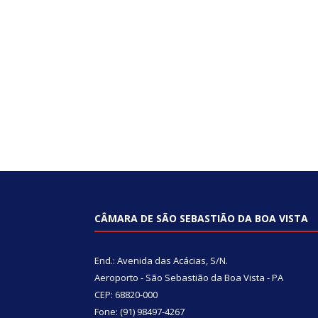
CÂMARA DE SÃO SEBASTIÃO DA BOA VISTA
End.: Avenida das Acácias, S/N.
Aeroporto - São Sebastião da Boa Vista - PA
CEP: 68820-000
Fone: (91) 98497-4267