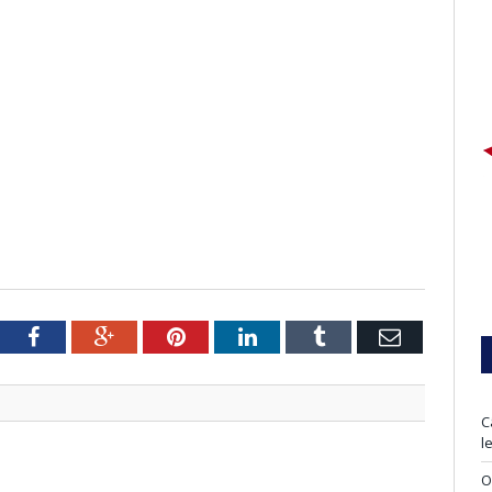
tter
Facebook
Google+
Pinterest
LinkedIn
Tumblr
Email
C
l
O