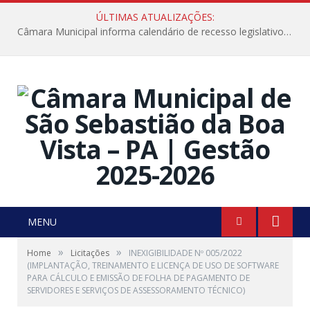
ÚLTIMAS ATUALIZAÇÕES:
Câmara Municipal informa calendário de recesso legislativo de julho
MENU
»
»
Home
Licitações
INEXIGIBILIDADE Nº 005/2022
(IMPLANTAÇÃO, TREINAMENTO E LICENÇA DE USO DE SOFTWARE
PARA CÁLCULO E EMISSÃO DE FOLHA DE PAGAMENTO DE
SERVIDORES E SERVIÇOS DE ASSESSORAMENTO TÉCNICO)