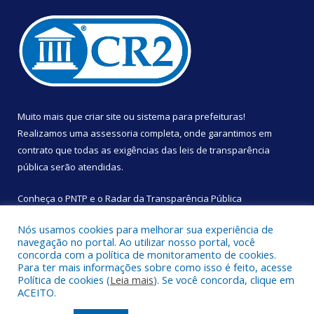
Muito mais que
criar site
ou
sistema para prefeituras
!
Realizamos uma
assessoria
completa, onde garantimos em
contrato que todas as exigências das
leis de transparência
pública
serão atendidas.
Conheça o
PNTP
e o
Radar da Transparência Pública
Nós usamos cookies para melhorar sua experiência de
navegação no portal. Ao utilizar nosso portal, você
concorda com a política de monitoramento de cookies.
Para ter mais informações sobre como isso é feito, acesse
Todos os direitos reservados a Câmara Municipal de São
Política de cookies (
Leia mais
). Se você concorda, clique em
Sebastião da Boa Vista.
ACEITO.