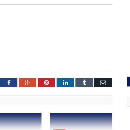
tter
Facebook
Google+
Pinterest
LinkedIn
Tumblr
Email