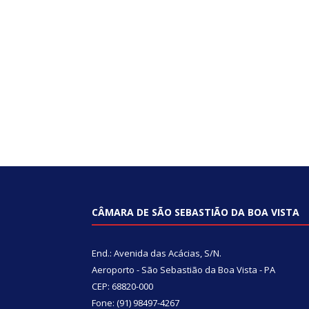
CÂMARA DE SÃO SEBASTIÃO DA BOA VISTA
End.: Avenida das Acácias, S/N.
Aeroporto - São Sebastião da Boa Vista - PA
CEP: 68820-000
Fone: (91) 98497-4267