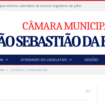
al informa calendário de recesso legislativo de julho
RA
ATIVIDADES DO LEGISLATIVO
SESSÕES
»
res
20150612_110544-600×338
0