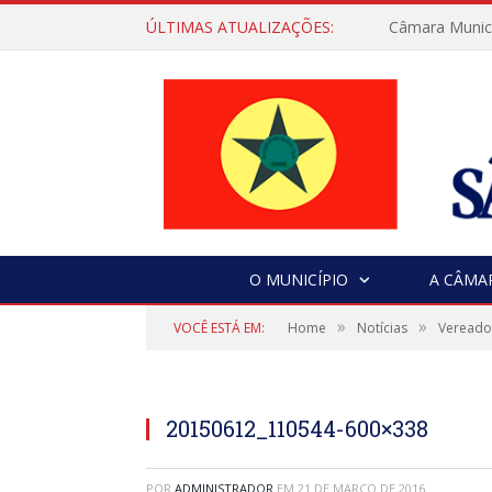
ÚLTIMAS ATUALIZAÇÕES:
Câmara Municip
O MUNICÍPIO
A CÂMA
»
»
VOCÊ ESTÁ EM:
Home
Notícias
Vereado
20150612_110544-600×338
POR
ADMINISTRADOR
EM
21 DE MARÇO DE 2016