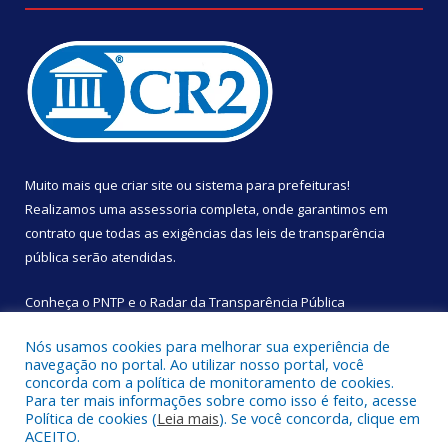
Muito mais que
criar site
ou
sistema para prefeituras
!
Realizamos uma
assessoria
completa, onde garantimos em
contrato que todas as exigências das
leis de transparência
pública
serão atendidas.
Conheça o
PNTP
e o
Radar da Transparência Pública
Nós usamos cookies para melhorar sua experiência de
navegação no portal. Ao utilizar nosso portal, você
concorda com a política de monitoramento de cookies.
Para ter mais informações sobre como isso é feito, acesse
Todos os direitos reservados a Câmara Municipal de São
Política de cookies (
Leia mais
). Se você concorda, clique em
Sebastião da Boa Vista.
ACEITO.