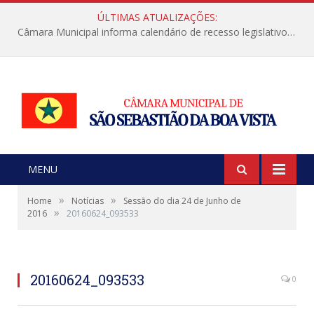
ÚLTIMAS ATUALIZAÇÕES:
Câmara Municipal informa calendário de recesso legislativo de julho
MENU
»
»
Home
Notícias
Sessão do dia 24 de Junho de
»
2016
20160624_093533
20160624_093533
0