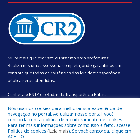
Muito mais que
criar site
ou
sistema para prefeituras
!
Realizamos uma
assessoria
completa, onde garantimos em
contrato que todas as exigências das
leis de transparência
pública
serão atendidas.
Conheça o
PNTP
e o
Radar da Transparência Pública
Nós usamos cookies para melhorar sua experiência de
navegação no portal. Ao utilizar nosso portal, você
concorda com a política de monitoramento de cookies.
Para ter mais informações sobre como isso é feito, acesse
Todos os direitos reservados a Câmara Municipal de São
Política de cookies (
Leia mais
). Se você concorda, clique em
Sebastião da Boa Vista.
ACEITO.