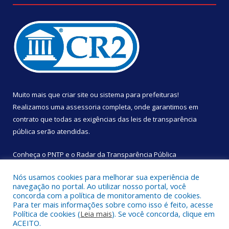
Muito mais que
criar site
ou
sistema para prefeituras
!
Realizamos uma
assessoria
completa, onde garantimos em
contrato que todas as exigências das
leis de transparência
pública
serão atendidas.
Conheça o
PNTP
e o
Radar da Transparência Pública
Nós usamos cookies para melhorar sua experiência de
navegação no portal. Ao utilizar nosso portal, você
concorda com a política de monitoramento de cookies.
Para ter mais informações sobre como isso é feito, acesse
Todos os direitos reservados a Câmara Municipal de São
Política de cookies (
Leia mais
). Se você concorda, clique em
Sebastião da Boa Vista.
ACEITO.