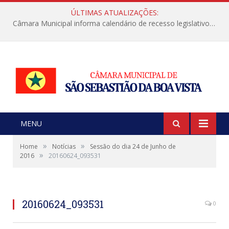
ÚLTIMAS ATUALIZAÇÕES:
Câmara Municipal informa calendário de recesso legislativo de julho
MENU
»
»
Home
Notícias
Sessão do dia 24 de Junho de
»
2016
20160624_093531
20160624_093531
0