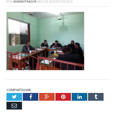
POR
ADMINISTRADOR
EM
3 DE AGOSTO DE 2016
COMPARTILHAR:
Twitter
Facebook
Google+
Pinterest
LinkedIn
Tumblr
Email