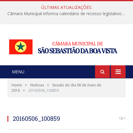
ÚLTIMAS ATUALIZAÇÕES:
Câmara Municipal informa calendário de recesso legislativo de julho
MENU
»
»
Home
Notícias
Sessão do dia 06 de maio de
»
2016
20160506_100859
20160506_100859
0