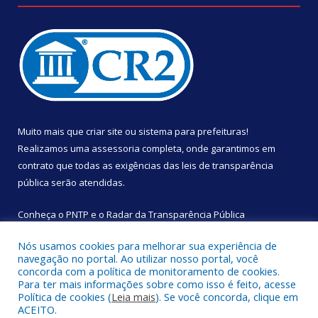
Muito mais que
criar site
ou
sistema para prefeituras
!
Realizamos uma
assessoria
completa, onde garantimos em
contrato que todas as exigências das
leis de transparência
pública
serão atendidas.
Conheça o
PNTP
e o
Radar da Transparência Pública
Nós usamos cookies para melhorar sua experiência de
navegação no portal. Ao utilizar nosso portal, você
concorda com a política de monitoramento de cookies.
Para ter mais informações sobre como isso é feito, acesse
Todos os direitos reservados a Câmara Municipal de São
Política de cookies (
Leia mais
). Se você concorda, clique em
Sebastião da Boa Vista.
ACEITO.