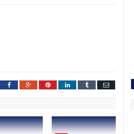
tter
Facebook
Google+
Pinterest
LinkedIn
Tumblr
Email