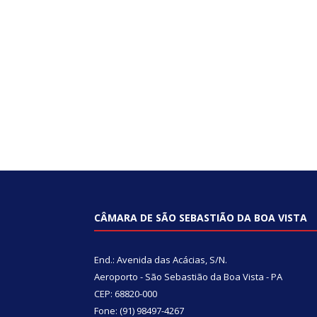
CÂMARA DE SÃO SEBASTIÃO DA BOA VISTA
End.: Avenida das Acácias, S/N.
Aeroporto - São Sebastião da Boa Vista - PA
CEP: 68820-000
Fone: (91) 98497-4267