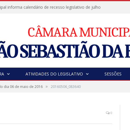
al informa calendário de recesso legislativo de julho
RA
ATIVIDADES DO LEGISLATIVO
SESSÕES
»
o dia 06 de maio de 2016
20160506_083640
0