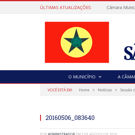
ÚLTIMAS ATUALIZAÇÕES:
Câmara Municip
O MUNICÍPIO
A CÂMA
»
»
VOCÊ ESTÁ EM:
Home
Notícias
Sessão d
20160506_083640
POR
ADMINISTRADOR
EM
3 DE AGOSTO DE 2016