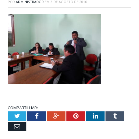
POR
ADMINISTRADOR
EM
3 DE AGOSTO DE 2016
COMPARTILHAR:
Twitter
Facebook
Google+
Pinterest
LinkedIn
Tumblr
Email