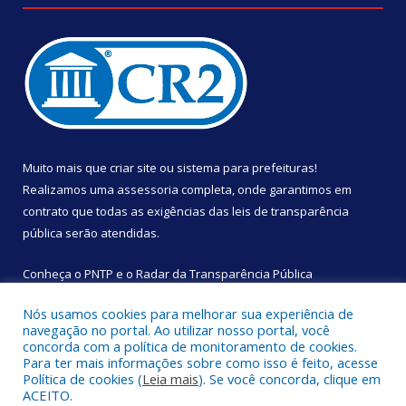
Muito mais que
criar site
ou
sistema para prefeituras
!
Realizamos uma
assessoria
completa, onde garantimos em
contrato que todas as exigências das
leis de transparência
pública
serão atendidas.
Conheça o
PNTP
e o
Radar da Transparência Pública
Nós usamos cookies para melhorar sua experiência de
navegação no portal. Ao utilizar nosso portal, você
concorda com a política de monitoramento de cookies.
Para ter mais informações sobre como isso é feito, acesse
Todos os direitos reservados a Câmara Municipal de São
Política de cookies (
Leia mais
). Se você concorda, clique em
Sebastião da Boa Vista.
ACEITO.