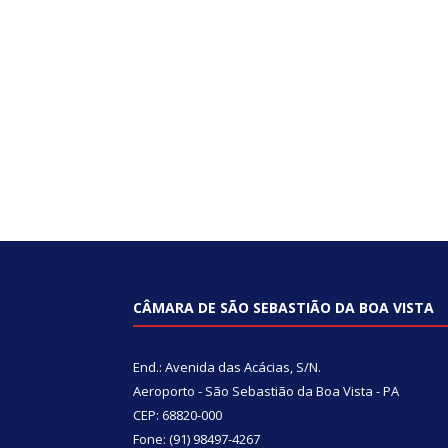
CÂMARA DE SÃO SEBASTIÃO DA BOA VISTA
End.: Avenida das Acácias, S/N.
Aeroporto - São Sebastião da Boa Vista - PA
CEP: 68820-000
Fone: (91) 98497-4267