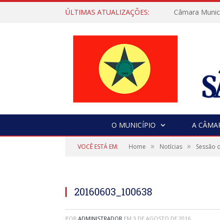
ÚLTIMAS ATUALIZAÇÕES:
Câmara Municip
O MUNICÍPIO
A CÂMA
»
»
VOCÊ ESTÁ EM:
Home
Notícias
Sessão d
20160603_100638
POR
ADMINISTRADOR
EM
3 DE AGOSTO DE 2016