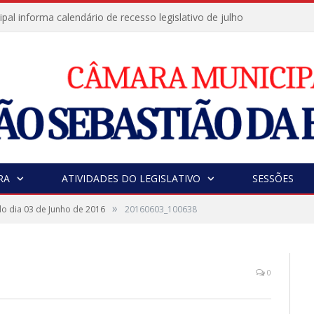
al informa calendário de recesso legislativo de julho
RA
ATIVIDADES DO LEGISLATIVO
SESSÕES
»
o dia 03 de Junho de 2016
20160603_100638
0