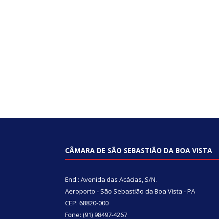
CÂMARA DE SÃO SEBASTIÃO DA BOA VISTA
End.: Avenida das Acácias, S/N.
Aeroporto - São Sebastião da Boa Vista - PA
CEP: 68820-000
Fone: (91) 98497-4267