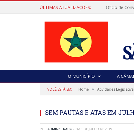
ÚLTIMAS ATUALIZAÇÕES:
O MUNICÍPIO
A CÂMA
»
VOCÊ ESTÁ EM:
Home
Atividades Legislativa
SEM PAUTAS E ATAS EM JULH
POR
ADMINISTRADOR
EM
1 DE JULHO DE 2019