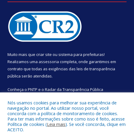
Muito mais que
criar site
ou
sistema para prefeituras
!
Realizamos uma
assessoria
completa, onde garantimos em
contrato que todas as exigências das
leis de transparência
pública
serão atendidas.
Conheça o
PNTP
e o
Radar da Transparência Pública
Nós usamos cookies para melhorar sua experiência de
navegação no portal. Ao utilizar nosso portal, você
concorda com a política de monitoramento de cookies.
Para ter mais informações sobre como isso é feito, acesse
Todos os direitos reservados a Câmara Municipal de São
Política de cookies (
Leia mais
). Se você concorda, clique em
Sebastião da Boa Vista.
ACEITO.