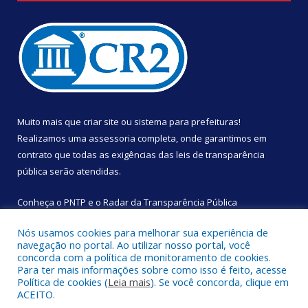
Muito mais que
criar site
ou
sistema para prefeituras
!
Realizamos uma
assessoria
completa, onde garantimos em
contrato que todas as exigências das
leis de transparência
pública
serão atendidas.
Conheça o
PNTP
e o
Radar da Transparência Pública
Nós usamos cookies para melhorar sua experiência de
navegação no portal. Ao utilizar nosso portal, você
concorda com a política de monitoramento de cookies.
Para ter mais informações sobre como isso é feito, acesse
Todos os direitos reservados a Câmara Municipal de São
Política de cookies (
Leia mais
). Se você concorda, clique em
Sebastião da Boa Vista.
ACEITO.