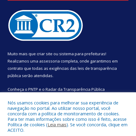
Muito mais que
criar site
ou
sistema para prefeituras
!
Realizamos uma
assessoria
completa, onde garantimos em
contrato que todas as exigências das
leis de transparência
pública
serão atendidas.
Conheça o
PNTP
e o
Radar da Transparência Pública
Nós usamos cookies para melhorar sua experiência de
navegação no portal. Ao utilizar nosso portal, você
concorda com a política de monitoramento de cookies.
Para ter mais informações sobre como isso é feito, acesse
Todos os direitos reservados a Câmara Municipal de São
Política de cookies (
Leia mais
). Se você concorda, clique em
Sebastião da Boa Vista.
ACEITO.