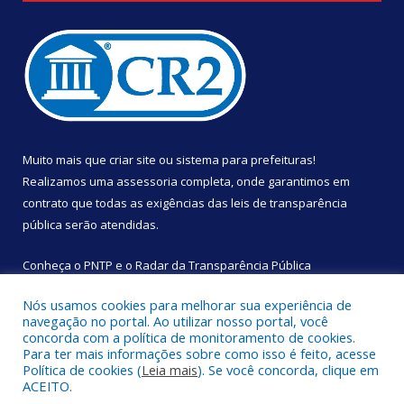
Muito mais que
criar site
ou
sistema para prefeituras
!
Realizamos uma
assessoria
completa, onde garantimos em
contrato que todas as exigências das
leis de transparência
pública
serão atendidas.
Conheça o
PNTP
e o
Radar da Transparência Pública
Nós usamos cookies para melhorar sua experiência de
navegação no portal. Ao utilizar nosso portal, você
concorda com a política de monitoramento de cookies.
Para ter mais informações sobre como isso é feito, acesse
Todos os direitos reservados a Câmara Municipal de São
Política de cookies (
Leia mais
). Se você concorda, clique em
Sebastião da Boa Vista.
ACEITO.