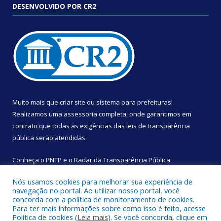
DESENVOLVIDO POR CR2
Muito mais que
criar site
ou
sistema para prefeituras
!
Realizamos uma
assessoria
completa, onde garantimos em
contrato que todas as exigências das
leis de transparência
pública
serão atendidas.
Conheça o
PNTP
e o
Radar da Transparência Pública
Nós usamos cookies para melhorar sua experiência de
navegação no portal. Ao utilizar nosso portal, você
concorda com a política de monitoramento de cookies.
Para ter mais informações sobre como isso é feito, acesse
Todos os direitos reservados a Câmara Municipal de São
Política de cookies (
Leia mais
). Se você concorda, clique em
Sebastião da Boa Vista.