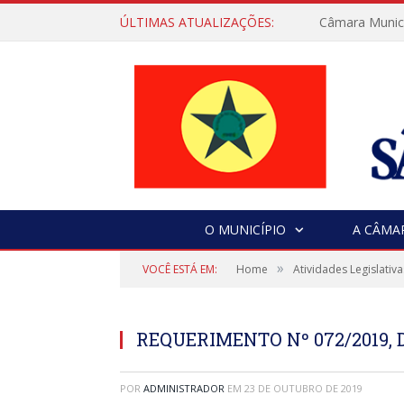
ÚLTIMAS ATUALIZAÇÕES:
Câmara Municip
O MUNICÍPIO
A CÂMA
»
VOCÊ ESTÁ EM:
Home
Atividades Legislativa
REQUERIMENTO Nº 072/2019, D
POR
ADMINISTRADOR
EM
23 DE OUTUBRO DE 2019