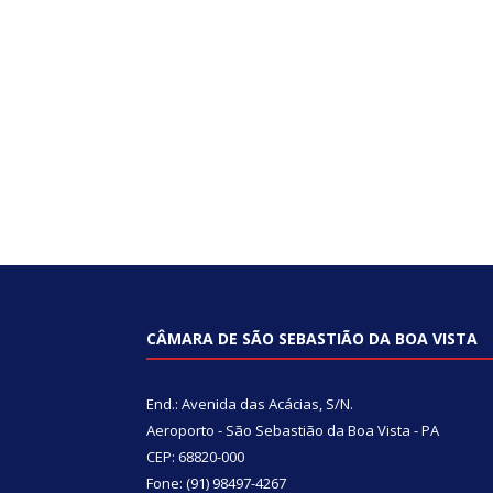
CÂMARA DE SÃO SEBASTIÃO DA BOA VISTA
End.: Avenida das Acácias, S/N.
Aeroporto - São Sebastião da Boa Vista - PA
CEP: 68820-000
Fone: (91) 98497-4267