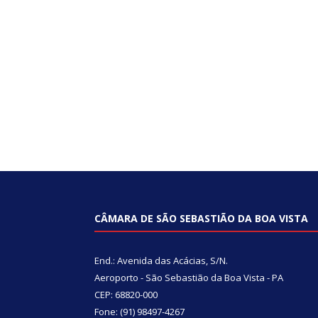
CÂMARA DE SÃO SEBASTIÃO DA BOA VISTA
End.: Avenida das Acácias, S/N.
Aeroporto - São Sebastião da Boa Vista - PA
CEP: 68820-000
Fone: (91) 98497-4267