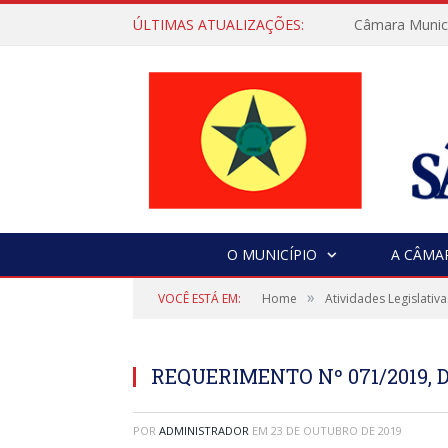
ÚLTIMAS ATUALIZAÇÕES:
Câmara Municip
O MUNICÍPIO
A CÂMA
»
VOCÊ ESTÁ EM:
Home
Atividades Legislativa
REQUERIMENTO Nº 071/2019, D
POR
ADMINISTRADOR
EM
23 DE OUTUBRO DE 2019