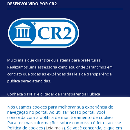
DESENVOLVIDO POR CR2
Muito mais que
criar site
ou
sistema para prefeituras
!
Realizamos uma
assessoria
completa, onde garantimos em
contrato que todas as exigências das
leis de transparência
pública
serão atendidas.
Conheça o
PNTP
e o
Radar da Transparência Pública
Nós usamos cookies para melhorar sua experiência de
navegação no portal. Ao utilizar nosso portal, você
concorda com a política de monitoramento de cookies.
Para ter mais informações sobre como isso é feito, acesse
Todos os direitos reservados a Câmara Municipal de São
Política de cookies (
Leia mais
). Se você concorda, clique em
Sebastião da Boa Vista.