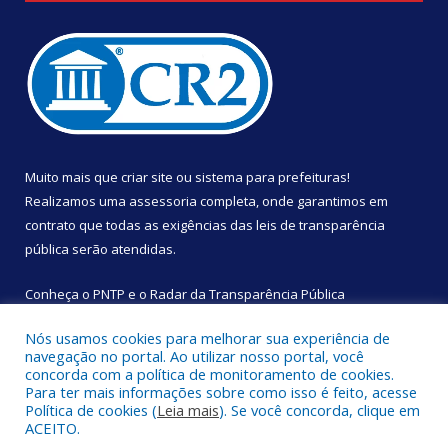
Muito mais que
criar site
ou
sistema para prefeituras
!
Realizamos uma
assessoria
completa, onde garantimos em
contrato que todas as exigências das
leis de transparência
pública
serão atendidas.
Conheça o
PNTP
e o
Radar da Transparência Pública
Nós usamos cookies para melhorar sua experiência de
navegação no portal. Ao utilizar nosso portal, você
concorda com a política de monitoramento de cookies.
Para ter mais informações sobre como isso é feito, acesse
Todos os direitos reservados a Câmara Municipal de São
Política de cookies (
Leia mais
). Se você concorda, clique em
Sebastião da Boa Vista.
ACEITO.