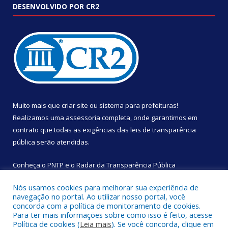
DESENVOLVIDO POR CR2
Muito mais que
criar site
ou
sistema para prefeituras
!
Realizamos uma
assessoria
completa, onde garantimos em
contrato que todas as exigências das
leis de transparência
pública
serão atendidas.
Conheça o
PNTP
e o
Radar da Transparência Pública
Nós usamos cookies para melhorar sua experiência de
navegação no portal. Ao utilizar nosso portal, você
concorda com a política de monitoramento de cookies.
Para ter mais informações sobre como isso é feito, acesse
Todos os direitos reservados a Câmara Municipal de São
Política de cookies (
Leia mais
). Se você concorda, clique em
Sebastião da Boa Vista.