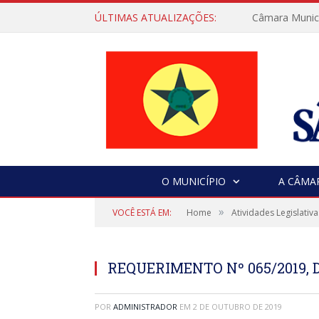
ÚLTIMAS ATUALIZAÇÕES:
Câmara Municip
O MUNICÍPIO
A CÂMA
»
VOCÊ ESTÁ EM:
Home
Atividades Legislativa
REQUERIMENTO Nº 065/2019, D
POR
ADMINISTRADOR
EM
2 DE OUTUBRO DE 2019