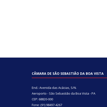
CÂMARA DE SÃO SEBASTIÃO DA BOA VISTA
End.: Avenida das Acácias, S/N.
Aeroporto - São Sebastião da Boa Vista - PA
CEP: 68820-000
Fone: (91) 98497-4267