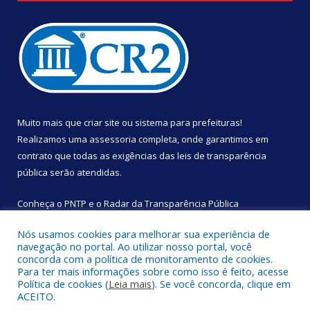
Muito mais que
criar site
ou
sistema para prefeituras
!
Realizamos uma
assessoria
completa, onde garantimos em
contrato que todas as exigências das
leis de transparência
pública
serão atendidas.
Conheça o
PNTP
e o
Radar da Transparência Pública
Nós usamos cookies para melhorar sua experiência de
navegação no portal. Ao utilizar nosso portal, você
concorda com a política de monitoramento de cookies.
Para ter mais informações sobre como isso é feito, acesse
Todos os direitos reservados a Câmara Municipal de São
Política de cookies (
Leia mais
). Se você concorda, clique em
Sebastião da Boa Vista.
ACEITO.