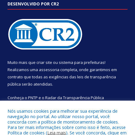
DESENVOLVIDO POR CR2
Muito mais que
criar site
ou
sistema para prefeituras
!
Realizamos uma
assessoria
completa, onde garantimos em
contrato que todas as exigências das
leis de transparência
pública
serão atendidas.
Conheça o
PNTP
e o
Radar da Transparência Pública
Nós usamos cookies para melhorar sua experiência de
navegação no portal. Ao utilizar nosso portal, você
concorda com a política de monitoramento de cookies.
Para ter mais informações sobre como isso é feito, acesse
Todos os direitos reservados a Câmara Municipal de São
Política de cookies (
Leia mais
). Se você concorda, clique em
Sebastião da Boa Vista.