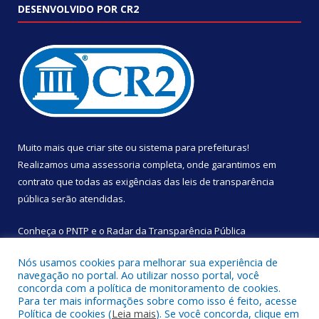
DESENVOLVIDO POR CR2
Muito mais que
criar site
ou
sistema para prefeituras
!
Realizamos uma
assessoria
completa, onde garantimos em
contrato que todas as exigências das
leis de transparência
pública
serão atendidas.
Conheça o
PNTP
e o
Radar da Transparência Pública
Nós usamos cookies para melhorar sua experiência de
navegação no portal. Ao utilizar nosso portal, você
concorda com a política de monitoramento de cookies.
Para ter mais informações sobre como isso é feito, acesse
Todos os direitos reservados a Câmara Municipal de São
Política de cookies (
Leia mais
). Se você concorda, clique em
Sebastião da Boa Vista.