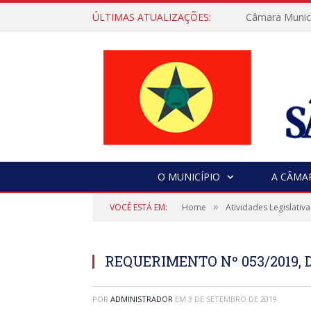
ÚLTIMAS ATUALIZAÇÕES:
Câmara Municip
O MUNICÍPIO
A CÂMA
»
VOCÊ ESTÁ EM:
Home
Atividades Legislativa
REQUERIMENTO Nº 053/2019, D
POR
ADMINISTRADOR
EM
3 DE SETEMBRO DE 2019