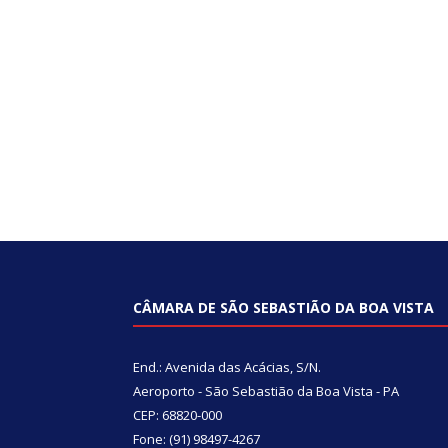
CÂMARA DE SÃO SEBASTIÃO DA BOA VISTA
End.: Avenida das Acácias, S/N.
Aeroporto - São Sebastião da Boa Vista - PA
CEP: 68820-000
Fone: (91) 98497-4267