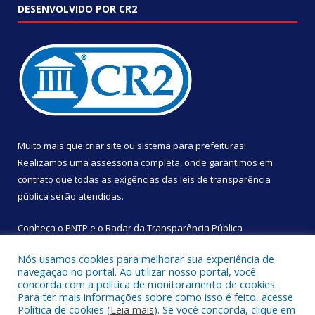
DESENVOLVIDO POR CR2
Muito mais que
criar site
ou
sistema para prefeituras
!
Realizamos uma
assessoria
completa, onde garantimos em
contrato que todas as exigências das
leis de transparência
pública
serão atendidas.
Conheça o
PNTP
e o
Radar da Transparência Pública
Nós usamos cookies para melhorar sua experiência de
navegação no portal. Ao utilizar nosso portal, você
concorda com a política de monitoramento de cookies.
Para ter mais informações sobre como isso é feito, acesse
Todos os direitos reservados a Câmara Municipal de São
Política de cookies (
Leia mais
). Se você concorda, clique em
Sebastião da Boa Vista.