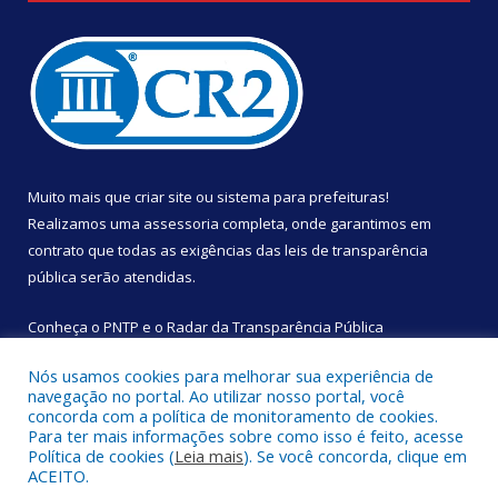
Muito mais que
criar site
ou
sistema para prefeituras
!
Realizamos uma
assessoria
completa, onde garantimos em
contrato que todas as exigências das
leis de transparência
pública
serão atendidas.
Conheça o
PNTP
e o
Radar da Transparência Pública
Nós usamos cookies para melhorar sua experiência de
navegação no portal. Ao utilizar nosso portal, você
concorda com a política de monitoramento de cookies.
Para ter mais informações sobre como isso é feito, acesse
Todos os direitos reservados a Câmara Municipal de São
Política de cookies (
Leia mais
). Se você concorda, clique em
Sebastião da Boa Vista.
ACEITO.